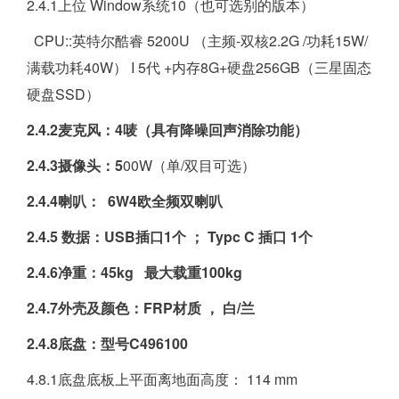
2.4.1上位 Window系统10（也可选别的版本）
CPU::英特尔酷睿 5200U （主频-双核2.2G /功耗15W/
满载功耗40W） I 5代 +内存8G+硬盘256GB（三星固态
硬盘SSD）
2.4.2麦克风：4唛（具有降噪回声消除功能）
2.4.3摄像头：5
00W（单/双目可选）
2.4.4喇叭： 6W4欧全频双喇叭
2.4.5 数据：USB插口1个 ； Typc C 插口 1个
2.4.6净重：45kg 最大载重100kg
2.4.7外壳及颜色：FRP材质 ， 白/兰
2.4.8底盘：型号C496100
4.8.1底盘底板上平面离地面高度： 114 mm