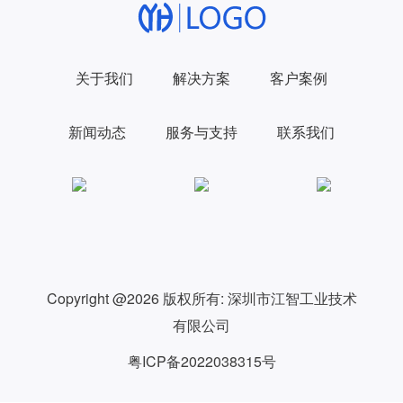
00:19
/
02:47