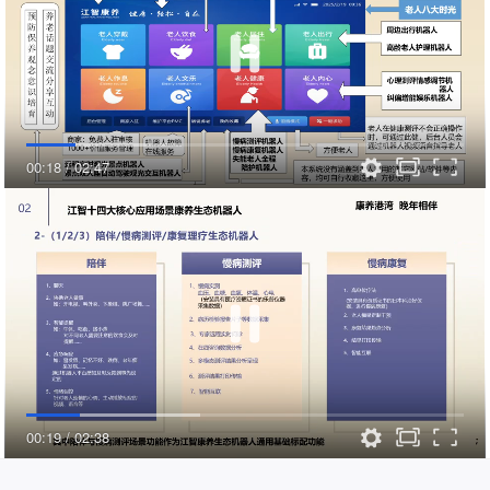
对于一些一直压抑不愿轻易表露内心痛苦的
老人，可以让老人通过大声狂喊 或者用力敲
打等发泄的方式来释放老人多年积压的怨
恨，委屈等。
3.6 穴位按摩推拿疗法
机器人手臂穴位按摩推拿疗法，主要是针对
一些血液流动不畅的部位（一般背部，头
部，颈部，手臂，腿部 脚底等）
深圳市江智工业技术有限公司
江智（福建）智能科技有限公司