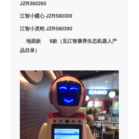
对于通过上述办法还不能缓解或调整到情绪
正常状态时；可以通过情感专家在线远程实
时辅导。
3.3 数字孪生元宇宙场景重来1次疗法
人产
对于之前老人自己做错一直很难释怀的往
事。可以通过数字孪生元宇宙虚拟世界，让
老人重新再模拟往事，重新按现在的意愿来
实现；多次体验的方式来逐渐消除留下的遗
憾症结。
3.4 亲人关怀疗法
3.4.1 自动来电功能：软件里已设置好亲人
（一般软件内设置3个左右）来视频电话的时
间等，到时就会自动拨通，亲人就会通过机
器人摄像头与老人电话，进行情感关怀，以